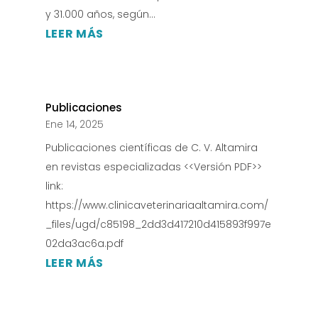
y 31.000 años, según...
LEER MÁS
Publicaciones
Ene 14, 2025
Publicaciones científicas de C. V. Altamira
en revistas especializadas <<Versión PDF>>
link:
https://www.clinicaveterinariaaltamira.com/
_files/ugd/c85198_2dd3d417210d415893f997e
02da3ac6a.pdf
LEER MÁS