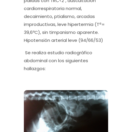
pálidas con TRC<2″, auscultación
cardiorrespiratoria normal,
decaimiento, ptialismo, arcadas
improductivas, leve hipertermia (Tª=
39,6ºC), sin timpanismo aparente.
Hipotensión arterial leve (94/66/53)
Se realiza estudio radiográfico
abdominal con los siguientes
hallazgos: